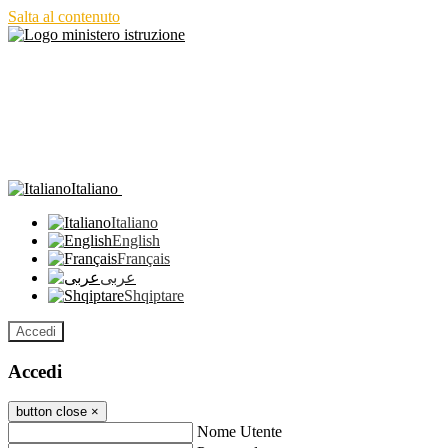
Salta al contenuto
Italiano
Italiano
English
Français
عربى
Shqiptare
Accedi
Accedi
button close
×
Nome Utente