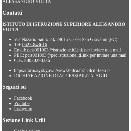
ALESSANDRO VOLTA
Contatti
ISTITUTO DI ISTRUZIONE SUPERIORE ALESSANDRO
VOLTA
Via Nazario Sauro 23, 29015 Castel San Giovanni (PC)
Tel:
0523-843616
Email:
pcis001003@istruzione.it
Link per inviare una mail
PEC:
pcis001003@pec.istruzione.it
Link per inviare una mail
C.F.: 80020290336
https://form.agid.gov.it/view/2b0ca3b7-c8cd-43e6-b
DICHIARAZIONE DI ACCESSIBILITA' AGID
Seguici su
Facebook
Youtube
Instagram
Sezione Link Utili