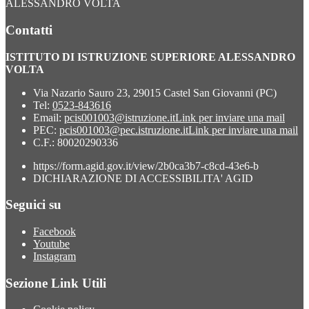
ALESSANDRO VOLTA
Contatti
ISTITUTO DI ISTRUZIONE SUPERIORE ALESSANDRO
VOLTA
Via Nazario Sauro 23, 29015 Castel San Giovanni (PC)
Tel:
0523-843616
Email:
pcis001003@istruzione.it
Link per inviare una mail
PEC:
pcis001003@pec.istruzione.it
Link per inviare una mail
C.F.: 80020290336
https://form.agid.gov.it/view/2b0ca3b7-c8cd-43e6-b
DICHIARAZIONE DI ACCESSIBILITA' AGID
Seguici su
Facebook
Youtube
Instagram
Sezione Link Utili