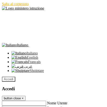
Salta al contenuto
Italiano
Italiano
English
Français
عربى
Shqiptare
Accedi
Accedi
button close
×
Nome Utente