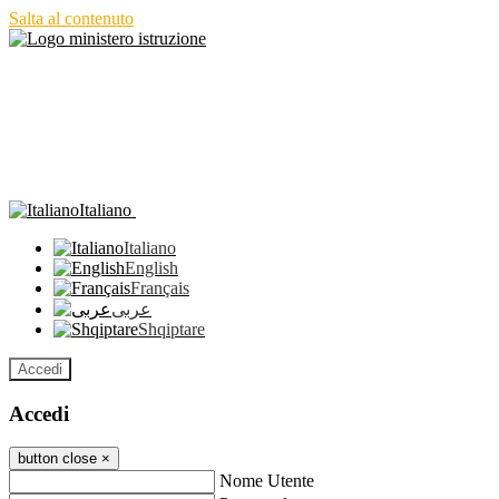
Salta al contenuto
Italiano
Italiano
English
Français
عربى
Shqiptare
Accedi
Accedi
button close
×
Nome Utente