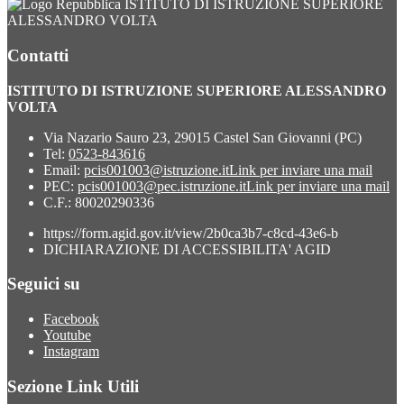
ISTITUTO DI ISTRUZIONE SUPERIORE
ALESSANDRO VOLTA
Contatti
ISTITUTO DI ISTRUZIONE SUPERIORE ALESSANDRO
VOLTA
Via Nazario Sauro 23, 29015 Castel San Giovanni (PC)
Tel:
0523-843616
Email:
pcis001003@istruzione.it
Link per inviare una mail
PEC:
pcis001003@pec.istruzione.it
Link per inviare una mail
C.F.: 80020290336
https://form.agid.gov.it/view/2b0ca3b7-c8cd-43e6-b
DICHIARAZIONE DI ACCESSIBILITA' AGID
Seguici su
Facebook
Youtube
Instagram
Sezione Link Utili