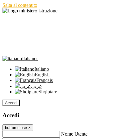
Salta al contenuto
Italiano
Italiano
English
Français
عربى
Shqiptare
Accedi
Accedi
button close
×
Nome Utente