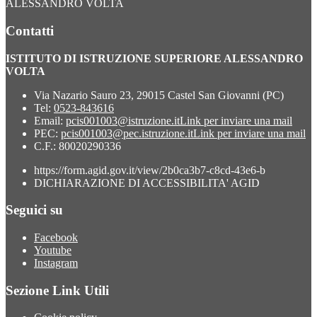
ALESSANDRO VOLTA
Contatti
ISTITUTO DI ISTRUZIONE SUPERIORE ALESSANDRO
VOLTA
Via Nazario Sauro 23, 29015 Castel San Giovanni (PC)
Tel:
0523-843616
Email:
pcis001003@istruzione.it
Link per inviare una mail
PEC:
pcis001003@pec.istruzione.it
Link per inviare una mail
C.F.: 80020290336
https://form.agid.gov.it/view/2b0ca3b7-c8cd-43e6-b
DICHIARAZIONE DI ACCESSIBILITA' AGID
Seguici su
Facebook
Youtube
Instagram
Sezione Link Utili