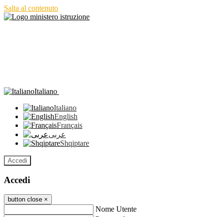
Salta al contenuto
Italiano
Italiano
English
Français
عربى
Shqiptare
Accedi
Accedi
button close
×
Nome Utente