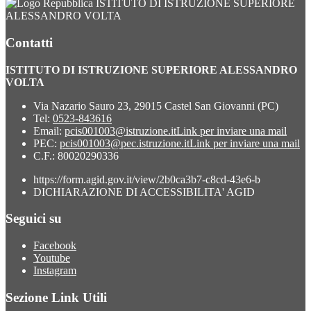
ISTITUTO DI ISTRUZIONE SUPERIORE
ALESSANDRO VOLTA
Contatti
ISTITUTO DI ISTRUZIONE SUPERIORE ALESSANDRO
VOLTA
Via Nazario Sauro 23, 29015 Castel San Giovanni (PC)
Tel:
0523-843616
Email:
pcis001003@istruzione.it
Link per inviare una mail
PEC:
pcis001003@pec.istruzione.it
Link per inviare una mail
C.F.: 80020290336
https://form.agid.gov.it/view/2b0ca3b7-c8cd-43e6-b
DICHIARAZIONE DI ACCESSIBILITA' AGID
Seguici su
Facebook
Youtube
Instagram
Sezione Link Utili