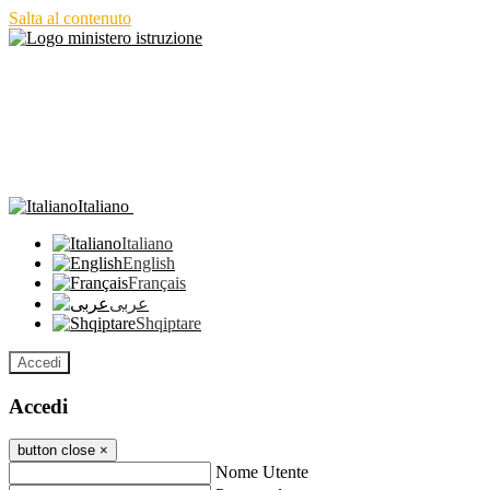
Salta al contenuto
Italiano
Italiano
English
Français
عربى
Shqiptare
Accedi
Accedi
button close
×
Nome Utente