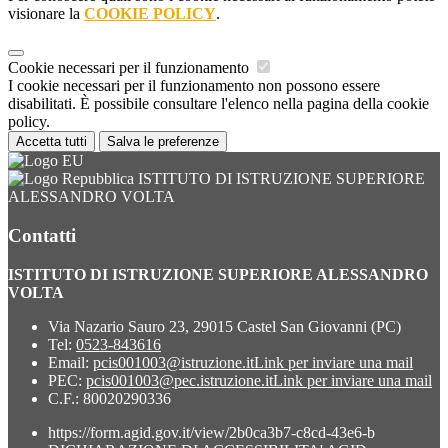
visionare la
COOKIE POLICY
.
Cookie necessari per il funzionamento
I cookie necessari per il funzionamento non possono essere
disabilitati. È possibile consultare l'elenco nella pagina della cookie
policy.
Accetta tutti
Salva le preferenze
ISTITUTO DI ISTRUZIONE SUPERIORE
ALESSANDRO VOLTA
Contatti
ISTITUTO DI ISTRUZIONE SUPERIORE ALESSANDRO
VOLTA
Via Nazario Sauro 23, 29015 Castel San Giovanni (PC)
Tel:
0523-843616
Email:
pcis001003@istruzione.it
Link per inviare una mail
PEC:
pcis001003@pec.istruzione.it
Link per inviare una mail
C.F.: 80020290336
https://form.agid.gov.it/view/2b0ca3b7-c8cd-43e6-b