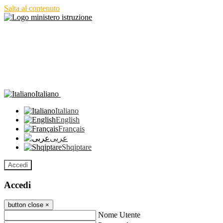
Salta al contenuto
Italiano
Italiano
English
Français
عربى
Shqiptare
Accedi
Accedi
button close
×
Nome Utente