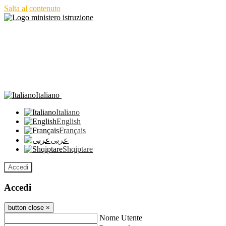
Salta al contenuto
Italiano
Italiano
English
Français
عربى
Shqiptare
Accedi
Accedi
button close
×
Nome Utente