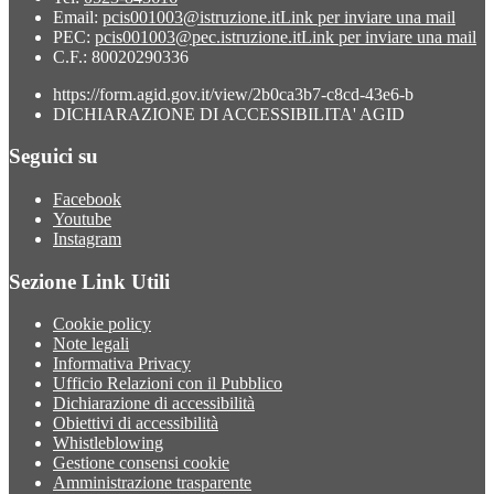
Email:
pcis001003@istruzione.it
Link per inviare una mail
PEC:
pcis001003@pec.istruzione.it
Link per inviare una mail
C.F.: 80020290336
https://form.agid.gov.it/view/2b0ca3b7-c8cd-43e6-b
DICHIARAZIONE DI ACCESSIBILITA' AGID
Seguici su
Facebook
Youtube
Instagram
Sezione Link Utili
Cookie policy
Note legali
Informativa Privacy
Ufficio Relazioni con il Pubblico
Dichiarazione di accessibilità
Obiettivi di accessibilità
Whistleblowing
Gestione consensi cookie
Amministrazione trasparente