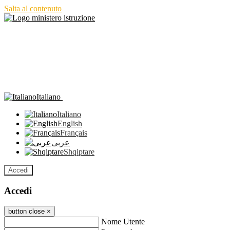
Salta al contenuto
Italiano
Italiano
English
Français
عربى
Shqiptare
Accedi
Accedi
button close
×
Nome Utente