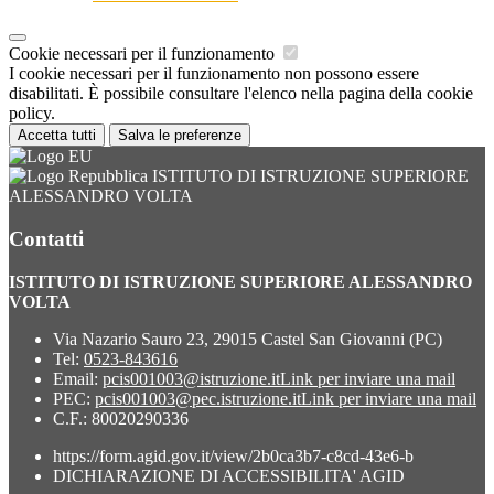
Cookie necessari per il funzionamento
I cookie necessari per il funzionamento non possono essere
disabilitati. È possibile consultare l'elenco nella pagina della cookie
policy.
Accetta tutti
Salva le preferenze
ISTITUTO DI ISTRUZIONE SUPERIORE
ALESSANDRO VOLTA
Contatti
ISTITUTO DI ISTRUZIONE SUPERIORE ALESSANDRO
VOLTA
Via Nazario Sauro 23, 29015 Castel San Giovanni (PC)
Tel:
0523-843616
Email:
pcis001003@istruzione.it
Link per inviare una mail
PEC:
pcis001003@pec.istruzione.it
Link per inviare una mail
C.F.: 80020290336
https://form.agid.gov.it/view/2b0ca3b7-c8cd-43e6-b
DICHIARAZIONE DI ACCESSIBILITA' AGID