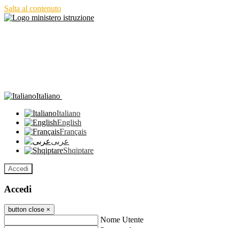
Salta al contenuto
Italiano
Italiano
English
Français
عربى
Shqiptare
Accedi
Accedi
button close
×
Nome Utente