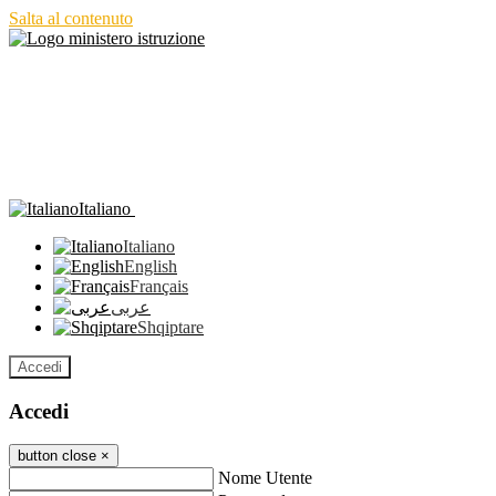
Salta al contenuto
Italiano
Italiano
English
Français
عربى
Shqiptare
Accedi
Accedi
button close
×
Nome Utente