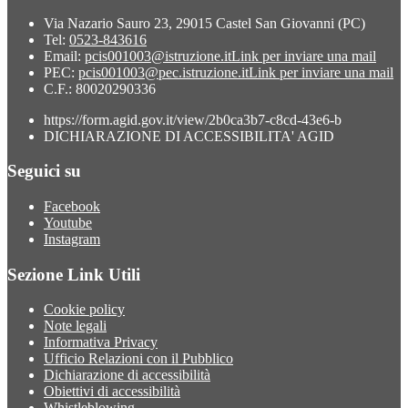
Via Nazario Sauro 23, 29015 Castel San Giovanni (PC)
Tel:
0523-843616
Email:
pcis001003@istruzione.it
Link per inviare una mail
PEC:
pcis001003@pec.istruzione.it
Link per inviare una mail
C.F.: 80020290336
https://form.agid.gov.it/view/2b0ca3b7-c8cd-43e6-b
DICHIARAZIONE DI ACCESSIBILITA' AGID
Seguici su
Facebook
Youtube
Instagram
Sezione Link Utili
Cookie policy
Note legali
Informativa Privacy
Ufficio Relazioni con il Pubblico
Dichiarazione di accessibilità
Obiettivi di accessibilità
Whistleblowing