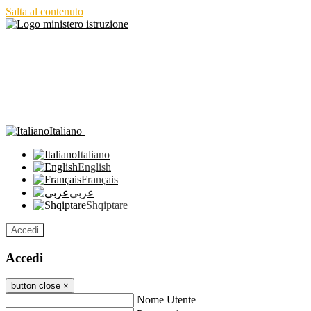
Salta al contenuto
Italiano
Italiano
English
Français
عربى
Shqiptare
Accedi
Accedi
button close
×
Nome Utente