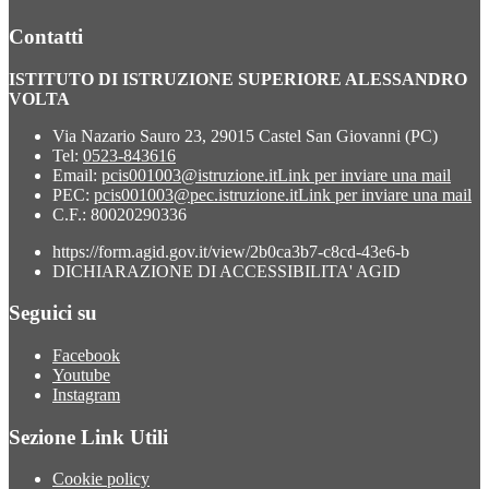
Contatti
ISTITUTO DI ISTRUZIONE SUPERIORE ALESSANDRO
VOLTA
Via Nazario Sauro 23, 29015 Castel San Giovanni (PC)
Tel:
0523-843616
Email:
pcis001003@istruzione.it
Link per inviare una mail
PEC:
pcis001003@pec.istruzione.it
Link per inviare una mail
C.F.: 80020290336
https://form.agid.gov.it/view/2b0ca3b7-c8cd-43e6-b
DICHIARAZIONE DI ACCESSIBILITA' AGID
Seguici su
Facebook
Youtube
Instagram
Sezione Link Utili
Cookie policy