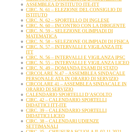
ASSEMBLEA D’ISTITUTO ITE-ITT
CIRC. N. 61 – ELEZIONE DEL CONSIGLIO DI
ISTITUTO
CIRC. N. 62 – SPORTELLO DI INGLESE
CIRC. N. 60 – INCONTRO CON LA DIRIGENTE
CIRC. N. 59 – SELEZIONE OLIMPIADI DI
MATEMATICA
CIRC. N. 58 – SELEZIONE OLIMPIADI DI FISICA
CIRC. N. 57 – INTERVALLI E VIGILANZA ITE
ITT
CIRC. N. 56 – INTERVALLI E VIGILANZA IPSC
CIRC. N. 55 – INTERVALLI E VIGILANZA LICEO
CIRC. N. 49 – DOMANDA ESAMI DI STATO
CIRCOLARE N.47 – ASSEMBLEA SINDACALE
PERSONALE ATA IN ORARIO DI SERVIZIO
CIRCOLARE 41 – ASSEMBLEA SINDACALE IN
ORARIO DI SERVIZIO
CALENDARIO SPORTELLI D’ASCOLTO
CIRC. 42 – CALENDARIO SPORTELLI
DIDATTICI ITT-ITE
CIRC. 39 – CALENDARIO SPORTELLI
DIDATTICI LICEO
CIRC. 38 – CALENDARI UDIENZE
SETTIMANALI
CIRC. 35 – CHIUSURA SCUOLA IL 02-11-2021