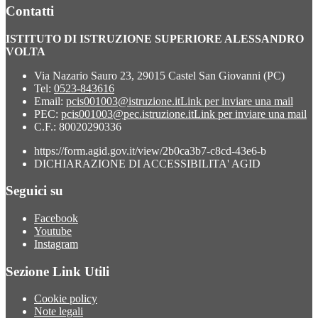
Contatti
ISTITUTO DI ISTRUZIONE SUPERIORE ALESSANDRO
VOLTA
Via Nazario Sauro 23, 29015 Castel San Giovanni (PC)
Tel:
0523-843616
Email:
pcis001003@istruzione.it
Link per inviare una mail
PEC:
pcis001003@pec.istruzione.it
Link per inviare una mail
C.F.: 80020290336
https://form.agid.gov.it/view/2b0ca3b7-c8cd-43e6-b
DICHIARAZIONE DI ACCESSIBILITA' AGID
Seguici su
Facebook
Youtube
Instagram
Sezione Link Utili
Cookie policy
Note legali