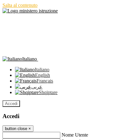
Salta al contenuto
Italiano
Italiano
English
Français
عربى
Shqiptare
Accedi
Accedi
button close
×
Nome Utente