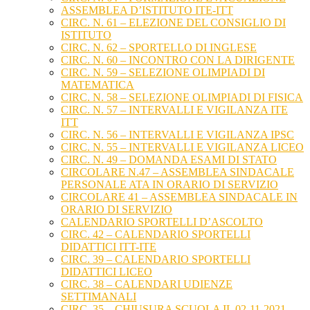
ASSEMBLEA D’ISTITUTO ITE-ITT
CIRC. N. 61 – ELEZIONE DEL CONSIGLIO DI
ISTITUTO
CIRC. N. 62 – SPORTELLO DI INGLESE
CIRC. N. 60 – INCONTRO CON LA DIRIGENTE
CIRC. N. 59 – SELEZIONE OLIMPIADI DI
MATEMATICA
CIRC. N. 58 – SELEZIONE OLIMPIADI DI FISICA
CIRC. N. 57 – INTERVALLI E VIGILANZA ITE
ITT
CIRC. N. 56 – INTERVALLI E VIGILANZA IPSC
CIRC. N. 55 – INTERVALLI E VIGILANZA LICEO
CIRC. N. 49 – DOMANDA ESAMI DI STATO
CIRCOLARE N.47 – ASSEMBLEA SINDACALE
PERSONALE ATA IN ORARIO DI SERVIZIO
CIRCOLARE 41 – ASSEMBLEA SINDACALE IN
ORARIO DI SERVIZIO
CALENDARIO SPORTELLI D’ASCOLTO
CIRC. 42 – CALENDARIO SPORTELLI
DIDATTICI ITT-ITE
CIRC. 39 – CALENDARIO SPORTELLI
DIDATTICI LICEO
CIRC. 38 – CALENDARI UDIENZE
SETTIMANALI
CIRC. 35 – CHIUSURA SCUOLA IL 02-11-2021