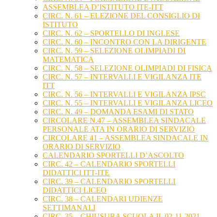
ASSEMBLEA D’ISTITUTO ITE-ITT
CIRC. N. 61 – ELEZIONE DEL CONSIGLIO DI
ISTITUTO
CIRC. N. 62 – SPORTELLO DI INGLESE
CIRC. N. 60 – INCONTRO CON LA DIRIGENTE
CIRC. N. 59 – SELEZIONE OLIMPIADI DI
MATEMATICA
CIRC. N. 58 – SELEZIONE OLIMPIADI DI FISICA
CIRC. N. 57 – INTERVALLI E VIGILANZA ITE
ITT
CIRC. N. 56 – INTERVALLI E VIGILANZA IPSC
CIRC. N. 55 – INTERVALLI E VIGILANZA LICEO
CIRC. N. 49 – DOMANDA ESAMI DI STATO
CIRCOLARE N.47 – ASSEMBLEA SINDACALE
PERSONALE ATA IN ORARIO DI SERVIZIO
CIRCOLARE 41 – ASSEMBLEA SINDACALE IN
ORARIO DI SERVIZIO
CALENDARIO SPORTELLI D’ASCOLTO
CIRC. 42 – CALENDARIO SPORTELLI
DIDATTICI ITT-ITE
CIRC. 39 – CALENDARIO SPORTELLI
DIDATTICI LICEO
CIRC. 38 – CALENDARI UDIENZE
SETTIMANALI
CIRC. 35 – CHIUSURA SCUOLA IL 02-11-2021