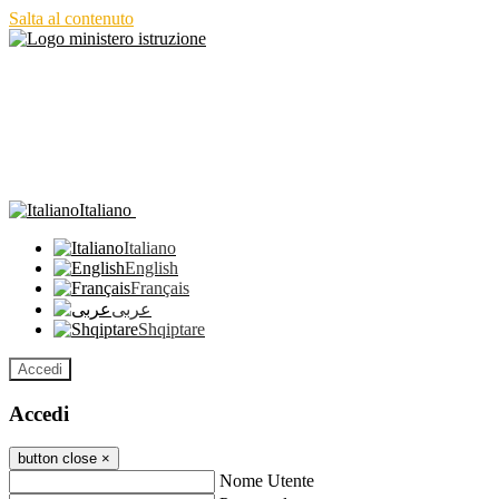
Salta al contenuto
Italiano
Italiano
English
Français
عربى
Shqiptare
Accedi
Accedi
button close
×
Nome Utente