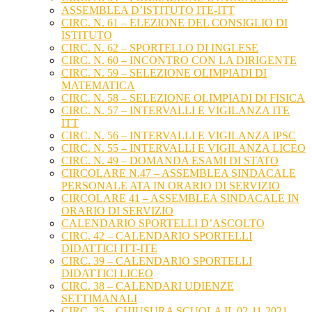
ASSEMBLEA D’ISTITUTO ITE-ITT
CIRC. N. 61 – ELEZIONE DEL CONSIGLIO DI
ISTITUTO
CIRC. N. 62 – SPORTELLO DI INGLESE
CIRC. N. 60 – INCONTRO CON LA DIRIGENTE
CIRC. N. 59 – SELEZIONE OLIMPIADI DI
MATEMATICA
CIRC. N. 58 – SELEZIONE OLIMPIADI DI FISICA
CIRC. N. 57 – INTERVALLI E VIGILANZA ITE
ITT
CIRC. N. 56 – INTERVALLI E VIGILANZA IPSC
CIRC. N. 55 – INTERVALLI E VIGILANZA LICEO
CIRC. N. 49 – DOMANDA ESAMI DI STATO
CIRCOLARE N.47 – ASSEMBLEA SINDACALE
PERSONALE ATA IN ORARIO DI SERVIZIO
CIRCOLARE 41 – ASSEMBLEA SINDACALE IN
ORARIO DI SERVIZIO
CALENDARIO SPORTELLI D’ASCOLTO
CIRC. 42 – CALENDARIO SPORTELLI
DIDATTICI ITT-ITE
CIRC. 39 – CALENDARIO SPORTELLI
DIDATTICI LICEO
CIRC. 38 – CALENDARI UDIENZE
SETTIMANALI
CIRC. 35 – CHIUSURA SCUOLA IL 02-11-2021