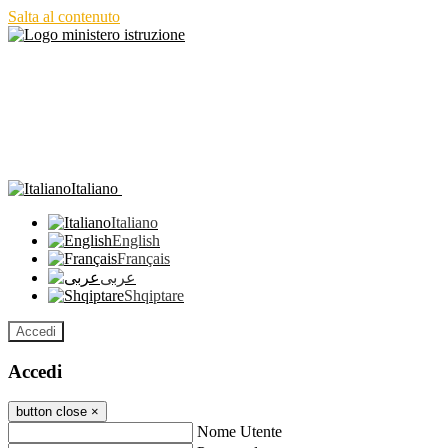
Salta al contenuto
Italiano
Italiano
English
Français
عربى
Shqiptare
Accedi
Accedi
button close
×
Nome Utente