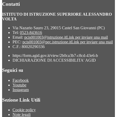
Contatti
ISTITUTO DI ISTRUZIONE SUPERIORE ALESSANDRO
VOLTA
Via Nazario Sauro 23, 29015 Castel San Giovanni (PC)
Tel:
0523-843616
Email:
pcis001003@istruzione.it
Link per inviare una mail
PEC:
pcis001003@pec.istruzione.it
Link per inviare una mail
C.F.: 80020290336
https://form.agid.gov.it/view/2b0ca3b7-c8cd-43e6-b
DICHIARAZIONE DI ACCESSIBILITA' AGID
Seguici su
Facebook
Youtube
Instagram
Sezione Link Utili
Cookie policy
Note legali