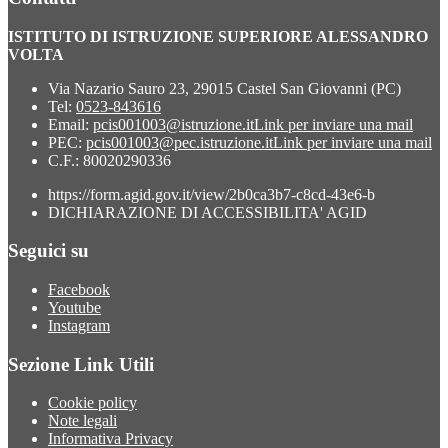
ISTITUTO DI ISTRUZIONE SUPERIORE ALESSANDRO
VOLTA
Via Nazario Sauro 23, 29015 Castel San Giovanni (PC)
Tel:
0523-843616
Email:
pcis001003@istruzione.it
Link per inviare una mail
PEC:
pcis001003@pec.istruzione.it
Link per inviare una mail
C.F.: 80020290336
https://form.agid.gov.it/view/2b0ca3b7-c8cd-43e6-b
DICHIARAZIONE DI ACCESSIBILITA' AGID
Seguici su
Facebook
Youtube
Instagram
Sezione Link Utili
Cookie policy
Note legali
Informativa Privacy