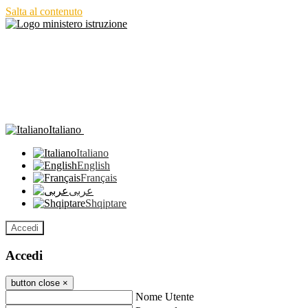
Salta al contenuto
Italiano
Italiano
English
Français
عربى
Shqiptare
Accedi
Accedi
button close
×
Nome Utente