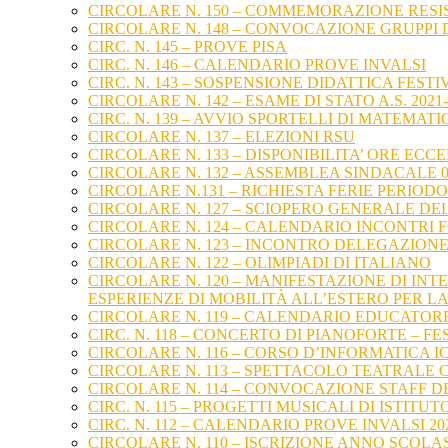
CIRCOLARE N. 150 – COMMEMORAZIONE RES
CIRCOLARE N. 148 – CONVOCAZIONE GRUPPI D
CIRC. N. 145 – PROVE PISA
CIRC. N. 146 – CALENDARIO PROVE INVALSI
CIRC. N. 143 – SOSPENSIONE DIDATTICA FESTI
CIRCOLARE N. 142 – ESAME DI STATO A.S. 20
CIRC. N. 139 – AVVIO SPORTELLI DI MATEMATI
CIRCOLARE N. 137 – ELEZIONI RSU
CIRCOLARE N. 133 – DISPONIBILITA’ ORE ECC
CIRCOLARE N. 132 – ASSEMBLEA SINDACALE 
CIRCOLARE N.131 – RICHIESTA FERIE PERIODO
CIRCOLARE N. 127 – SCIOPERO GENERALE DE
CIRCOLARE N. 124 – CALENDARIO INCONTRI 
CIRCOLARE N. 123 – INCONTRO DELEGAZIONE
CIRCOLARE N. 122 – OLIMPIADI DI ITALIANO
CIRCOLARE N. 120 – MANIFESTAZIONE DI I
ESPERIENZE DI MOBILITÀ ALL’ESTERO PER L
CIRCOLARE N. 119 – CALENDARIO EDUCATOR
CIRC. N. 118 – CONCERTO DI PIANOFORTE – F
CIRCOLARE N. 116 – CORSO D’INFORMATICA I
CIRCOLARE N. 113 – SPETTACOLO TEATRALE 
CIRCOLARE N. 114 – CONVOCAZIONE STAFF D
CIRC. N. 115 – PROGETTI MUSICALI DI ISTITUT
CIRC. N. 112 – CALENDARIO PROVE INVALSI 20
CIRCOLARE N. 110 – ISCRIZIONE ANNO SCOLAS