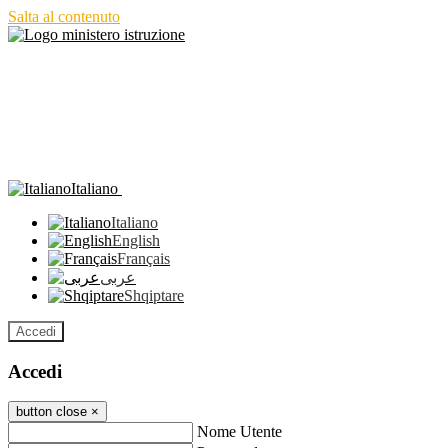
Salta al contenuto
Italiano
Italiano
English
Français
عربى
Shqiptare
Accedi
Accedi
button close
×
Nome Utente