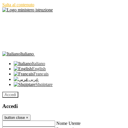
Salta al contenuto
Italiano
Italiano
English
Français
عربى
Shqiptare
Accedi
Accedi
button close
×
Nome Utente