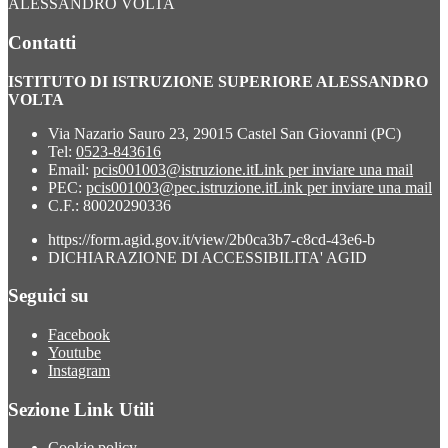
ALESSANDRO VOLTA
Contatti
ISTITUTO DI ISTRUZIONE SUPERIORE ALESSANDRO
VOLTA
Via Nazario Sauro 23, 29015 Castel San Giovanni (PC)
Tel:
0523-843616
Email:
pcis001003@istruzione.it
Link per inviare una mail
PEC:
pcis001003@pec.istruzione.it
Link per inviare una mail
C.F.: 80020290336
https://form.agid.gov.it/view/2b0ca3b7-c8cd-43e6-b
DICHIARAZIONE DI ACCESSIBILITA' AGID
Seguici su
Facebook
Youtube
Instagram
Sezione Link Utili
Cookie policy