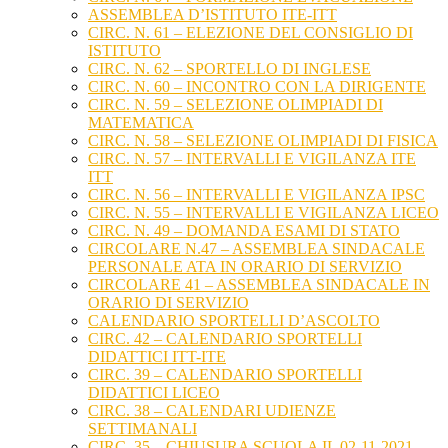
ASSEMBLEA D’ISTITUTO ITE-ITT
CIRC. N. 61 – ELEZIONE DEL CONSIGLIO DI
ISTITUTO
CIRC. N. 62 – SPORTELLO DI INGLESE
CIRC. N. 60 – INCONTRO CON LA DIRIGENTE
CIRC. N. 59 – SELEZIONE OLIMPIADI DI
MATEMATICA
CIRC. N. 58 – SELEZIONE OLIMPIADI DI FISICA
CIRC. N. 57 – INTERVALLI E VIGILANZA ITE
ITT
CIRC. N. 56 – INTERVALLI E VIGILANZA IPSC
CIRC. N. 55 – INTERVALLI E VIGILANZA LICEO
CIRC. N. 49 – DOMANDA ESAMI DI STATO
CIRCOLARE N.47 – ASSEMBLEA SINDACALE
PERSONALE ATA IN ORARIO DI SERVIZIO
CIRCOLARE 41 – ASSEMBLEA SINDACALE IN
ORARIO DI SERVIZIO
CALENDARIO SPORTELLI D’ASCOLTO
CIRC. 42 – CALENDARIO SPORTELLI
DIDATTICI ITT-ITE
CIRC. 39 – CALENDARIO SPORTELLI
DIDATTICI LICEO
CIRC. 38 – CALENDARI UDIENZE
SETTIMANALI
CIRC. 35 – CHIUSURA SCUOLA IL 02-11-2021