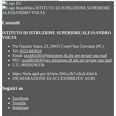
ISTITUTO DI ISTRUZIONE SUPERIORE
ALESSANDRO VOLTA
Contatti
ISTITUTO DI ISTRUZIONE SUPERIORE ALESSANDRO
VOLTA
Via Nazario Sauro 23, 29015 Castel San Giovanni (PC)
Tel:
0523-843616
Email:
pcis001003@istruzione.it
Link per inviare una mail
PEC:
pcis001003@pec.istruzione.it
Link per inviare una mail
C.F.: 80020290336
https://form.agid.gov.it/view/2b0ca3b7-c8cd-43e6-b
DICHIARAZIONE DI ACCESSIBILITA' AGID
Seguici su
Facebook
Youtube
Instagram