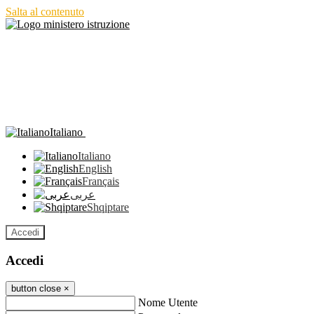
Salta al contenuto
Italiano
Italiano
English
Français
عربى
Shqiptare
Accedi
Accedi
button close
×
Nome Utente