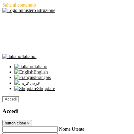
Salta al contenuto
Italiano
Italiano
English
Français
عربى
Shqiptare
Accedi
Accedi
button close
×
Nome Utente