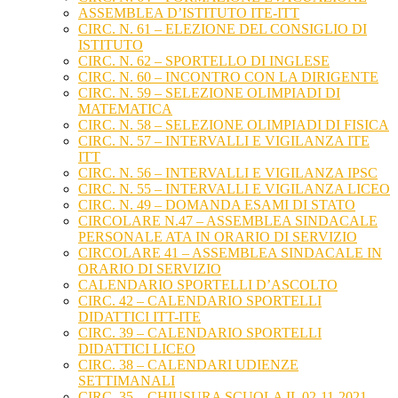
ASSEMBLEA D’ISTITUTO ITE-ITT
CIRC. N. 61 – ELEZIONE DEL CONSIGLIO DI
ISTITUTO
CIRC. N. 62 – SPORTELLO DI INGLESE
CIRC. N. 60 – INCONTRO CON LA DIRIGENTE
CIRC. N. 59 – SELEZIONE OLIMPIADI DI
MATEMATICA
CIRC. N. 58 – SELEZIONE OLIMPIADI DI FISICA
CIRC. N. 57 – INTERVALLI E VIGILANZA ITE
ITT
CIRC. N. 56 – INTERVALLI E VIGILANZA IPSC
CIRC. N. 55 – INTERVALLI E VIGILANZA LICEO
CIRC. N. 49 – DOMANDA ESAMI DI STATO
CIRCOLARE N.47 – ASSEMBLEA SINDACALE
PERSONALE ATA IN ORARIO DI SERVIZIO
CIRCOLARE 41 – ASSEMBLEA SINDACALE IN
ORARIO DI SERVIZIO
CALENDARIO SPORTELLI D’ASCOLTO
CIRC. 42 – CALENDARIO SPORTELLI
DIDATTICI ITT-ITE
CIRC. 39 – CALENDARIO SPORTELLI
DIDATTICI LICEO
CIRC. 38 – CALENDARI UDIENZE
SETTIMANALI
CIRC. 35 – CHIUSURA SCUOLA IL 02-11-2021