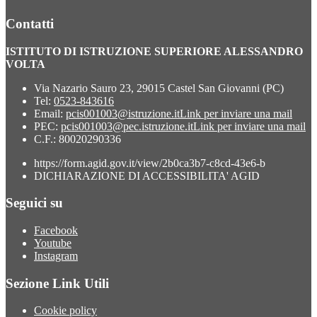
Contatti
ISTITUTO DI ISTRUZIONE SUPERIORE ALESSANDRO
VOLTA
Via Nazario Sauro 23, 29015 Castel San Giovanni (PC)
Tel:
0523-843616
Email:
pcis001003@istruzione.it
Link per inviare una mail
PEC:
pcis001003@pec.istruzione.it
Link per inviare una mail
C.F.: 80020290336
https://form.agid.gov.it/view/2b0ca3b7-c8cd-43e6-b
DICHIARAZIONE DI ACCESSIBILITA' AGID
Seguici su
Facebook
Youtube
Instagram
Sezione Link Utili
Cookie policy