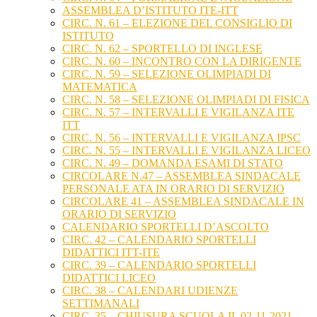
ASSEMBLEA D’ISTITUTO ITE-ITT
CIRC. N. 61 – ELEZIONE DEL CONSIGLIO DI
ISTITUTO
CIRC. N. 62 – SPORTELLO DI INGLESE
CIRC. N. 60 – INCONTRO CON LA DIRIGENTE
CIRC. N. 59 – SELEZIONE OLIMPIADI DI
MATEMATICA
CIRC. N. 58 – SELEZIONE OLIMPIADI DI FISICA
CIRC. N. 57 – INTERVALLI E VIGILANZA ITE
ITT
CIRC. N. 56 – INTERVALLI E VIGILANZA IPSC
CIRC. N. 55 – INTERVALLI E VIGILANZA LICEO
CIRC. N. 49 – DOMANDA ESAMI DI STATO
CIRCOLARE N.47 – ASSEMBLEA SINDACALE
PERSONALE ATA IN ORARIO DI SERVIZIO
CIRCOLARE 41 – ASSEMBLEA SINDACALE IN
ORARIO DI SERVIZIO
CALENDARIO SPORTELLI D’ASCOLTO
CIRC. 42 – CALENDARIO SPORTELLI
DIDATTICI ITT-ITE
CIRC. 39 – CALENDARIO SPORTELLI
DIDATTICI LICEO
CIRC. 38 – CALENDARI UDIENZE
SETTIMANALI
CIRC. 35 – CHIUSURA SCUOLA IL 02-11-2021