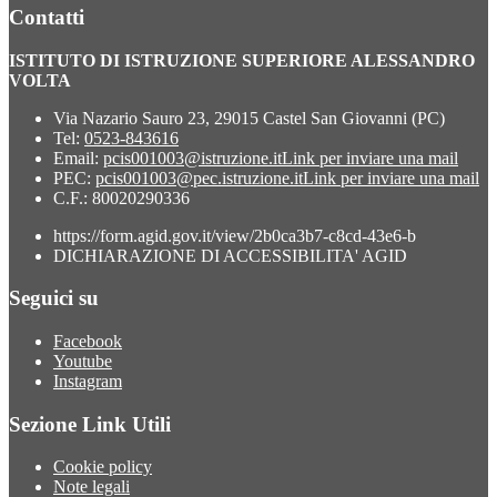
Contatti
ISTITUTO DI ISTRUZIONE SUPERIORE ALESSANDRO
VOLTA
Via Nazario Sauro 23, 29015 Castel San Giovanni (PC)
Tel:
0523-843616
Email:
pcis001003@istruzione.it
Link per inviare una mail
PEC:
pcis001003@pec.istruzione.it
Link per inviare una mail
C.F.: 80020290336
https://form.agid.gov.it/view/2b0ca3b7-c8cd-43e6-b
DICHIARAZIONE DI ACCESSIBILITA' AGID
Seguici su
Facebook
Youtube
Instagram
Sezione Link Utili
Cookie policy
Note legali