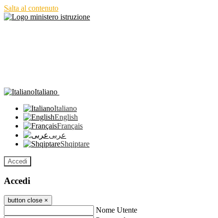
Salta al contenuto
Italiano
Italiano
English
Français
عربى
Shqiptare
Accedi
Accedi
button close
×
Nome Utente