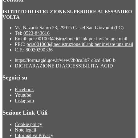
ISTITUTO DI ISTRUZIONE SUPERIORE ALESSANDRO
VOLTA
Via Nazario Sauro 23, 29015 Castel San Giovanni (PC)
Tel:
0523-843616
Email:
pcis001003@istruzione.it
Link per inviare una mail
PEC:
pcis001003@pec.istruzione.it
Link per inviare una mail
C.F.: 80020290336
https://form.agid.gov.it/view/2b0ca3b7-c8cd-43e6-b
DICHIARAZIONE DI ACCESSIBILITA' AGID
Seguici su
Facebook
Youtube
Instagram
Sezione Link Utili
Cookie policy
Note legali
Informativa Privacy