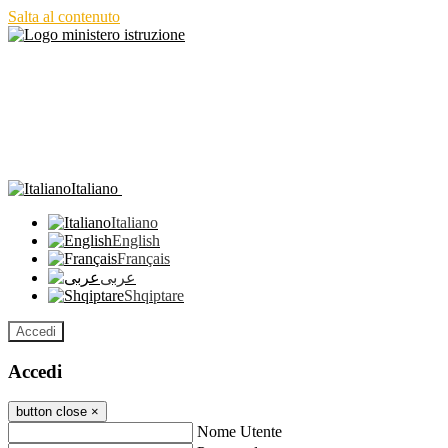
Salta al contenuto
Italiano
Italiano
English
Français
عربى
Shqiptare
Accedi
Accedi
button close
×
Nome Utente