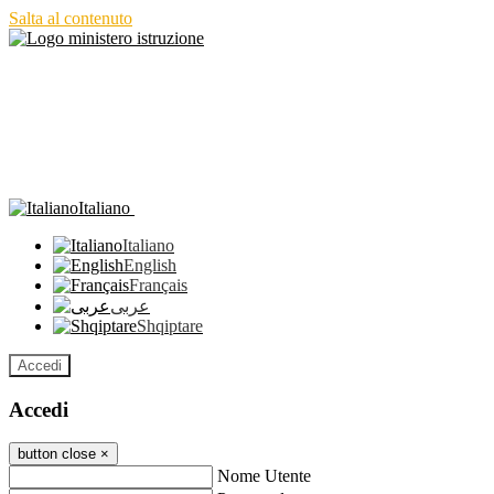
Salta al contenuto
Italiano
Italiano
English
Français
عربى
Shqiptare
Accedi
Accedi
button close
×
Nome Utente