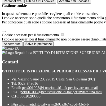
Personalizza
Rifiuta tutti
i cookies
Accetta tutti
i cookies
Gestione cookie
In questa schermata è possibile scegliere quali cookie consentire.
I cookie necessari sono quelli che consentono il funzionamento della pi
Per conoscere quali sono i cookie necessari al funzionamento potete v
Cookie necessari per il funzionamento
I cookie necessari per il funzionamento non possono essere disabilitati.
Accetta tutti
Salva le preferenze
ISTITUTO DI ISTRUZIONE SUPERIORE 
Contatti
ISTITUTO DI ISTRUZIONE SUPERIORE ALESSANDRO 
Via Nazario Sauro 23, 29015 Castel San Giovanni (PC)
Tel:
0523-843616
Email:
pcis001003@istruzione.it
Link per inviare una mail
PEC:
pcis001003@pec.istruzione.it
Link per inviare una mail
C.F.: 80020290336
https://form.agid.gov.it/view/2b0ca3b7-c8cd-43e6-b