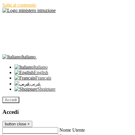
Salta al contenuto
Italiano
Italiano
English
Français
عربى
Shqiptare
Accedi
Accedi
button close
×
Nome Utente