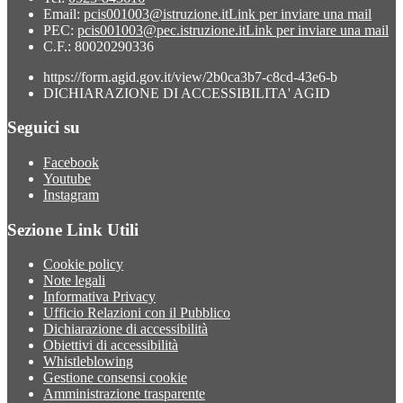
Email:
pcis001003@istruzione.it
Link per inviare una mail
PEC:
pcis001003@pec.istruzione.it
Link per inviare una mail
C.F.: 80020290336
https://form.agid.gov.it/view/2b0ca3b7-c8cd-43e6-b
DICHIARAZIONE DI ACCESSIBILITA' AGID
Seguici su
Facebook
Youtube
Instagram
Sezione Link Utili
Cookie policy
Note legali
Informativa Privacy
Ufficio Relazioni con il Pubblico
Dichiarazione di accessibilità
Obiettivi di accessibilità
Whistleblowing
Gestione consensi cookie
Amministrazione trasparente