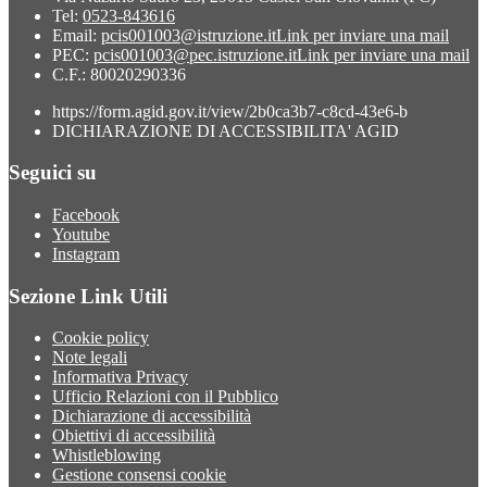
Tel:
0523-843616
Email:
pcis001003@istruzione.it
Link per inviare una mail
PEC:
pcis001003@pec.istruzione.it
Link per inviare una mail
C.F.: 80020290336
https://form.agid.gov.it/view/2b0ca3b7-c8cd-43e6-b
DICHIARAZIONE DI ACCESSIBILITA' AGID
Seguici su
Facebook
Youtube
Instagram
Sezione Link Utili
Cookie policy
Note legali
Informativa Privacy
Ufficio Relazioni con il Pubblico
Dichiarazione di accessibilità
Obiettivi di accessibilità
Whistleblowing
Gestione consensi cookie