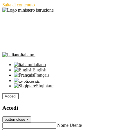
Salta al contenuto
Italiano
Italiano
English
Français
عربى
Shqiptare
Accedi
Accedi
button close
×
Nome Utente