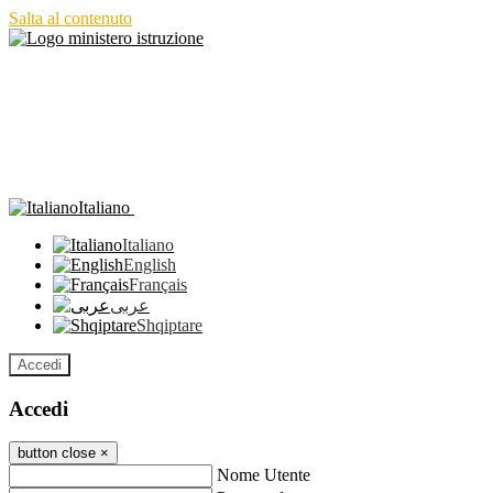
Salta al contenuto
Italiano
Italiano
English
Français
عربى
Shqiptare
Accedi
Accedi
button close
×
Nome Utente