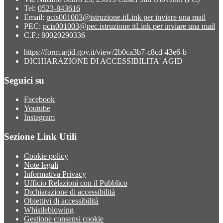
Tel:
0523-843616
Email:
pcis001003@istruzione.it
Link per inviare una mail
PEC:
pcis001003@pec.istruzione.it
Link per inviare una mail
C.F.: 80020290336
https://form.agid.gov.it/view/2b0ca3b7-c8cd-43e6-b
DICHIARAZIONE DI ACCESSIBILITA' AGID
Seguici su
Facebook
Youtube
Instagram
Sezione Link Utili
Cookie policy
Note legali
Informativa Privacy
Ufficio Relazioni con il Pubblico
Dichiarazione di accessibilità
Obiettivi di accessibilità
Whistleblowing
Gestione consensi cookie