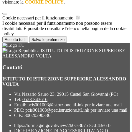
visionare la
COOKIE POLICY
.
Cookie necessari per il funzionamento
I cookie necessari per il funzionamento non possono essere
disabilitati. È possibile consultare l'elenco nella pagina della cookie
policy.
Accetta tutti
Salva le preferenze
ISTITUTO DI ISTRUZIONE SUPERIORE
ALESSANDRO VOLTA
Contatti
ISTITUTO DI ISTRUZIONE SUPERIORE ALESSANDRO
VOLTA
Via Nazario Sauro 23, 29015 Castel San Giovanni (PC)
Tel:
0523-843616
Email:
pcis001003@istruzione.it
Link per inviare una mail
PEC:
pcis001003@pec.istruzione.it
Link per inviare una mail
C.F.: 80020290336
https://form.agid.gov.it/view/2b0ca3b7-c8cd-43e6-b
DICHIARAZIONE DI ACCESSIBILITA' AGID