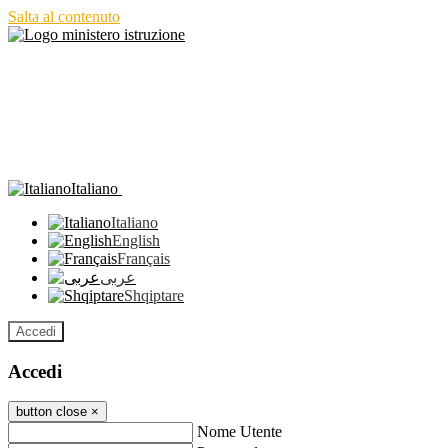
Salta al contenuto
Italiano
Italiano
English
Français
عربى
Shqiptare
Accedi
Accedi
button close
×
Nome Utente