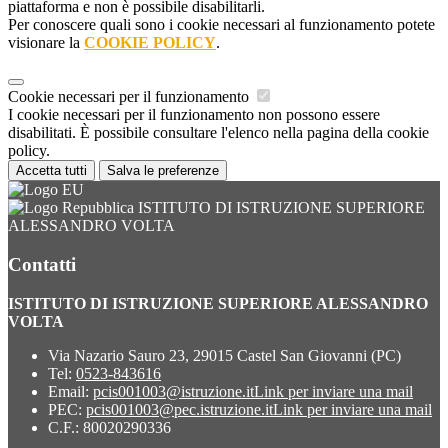
piattaforma e non è possibile disabilitarli.
Per conoscere quali sono i cookie necessari al funzionamento potete
visionare la
COOKIE POLICY
.
Cookie necessari per il funzionamento
I cookie necessari per il funzionamento non possono essere
disabilitati. È possibile consultare l'elenco nella pagina della cookie
policy.
Accetta tutti
Salva le preferenze
ISTITUTO DI ISTRUZIONE SUPERIORE
ALESSANDRO VOLTA
Contatti
ISTITUTO DI ISTRUZIONE SUPERIORE ALESSANDRO
VOLTA
Via Nazario Sauro 23, 29015 Castel San Giovanni (PC)
Tel:
0523-843616
Email:
pcis001003@istruzione.it
Link per inviare una mail
PEC:
pcis001003@pec.istruzione.it
Link per inviare una mail
C.F.: 80020290336