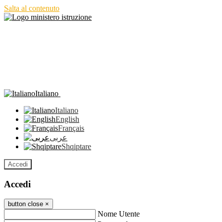
Salta al contenuto
Italiano
Italiano
English
Français
عربى
Shqiptare
Accedi
Accedi
button close
×
Nome Utente