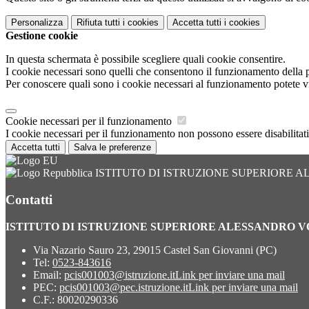
Personalizza
Rifiuta tutti
i cookies
Accetta tutti
i cookies
Gestione cookie
In questa schermata è possibile scegliere quali cookie consentire.
I cookie necessari sono quelli che consentono il funzionamento della pi
Per conoscere quali sono i cookie necessari al funzionamento potete v
Cookie necessari per il funzionamento
I cookie necessari per il funzionamento non possono essere disabilitati.
Accetta tutti
Salva le preferenze
ISTITUTO DI ISTRUZIONE SUPERIORE 
Contatti
ISTITUTO DI ISTRUZIONE SUPERIORE ALESSANDRO 
Via Nazario Sauro 23, 29015 Castel San Giovanni (PC)
Tel:
0523-843616
Email:
pcis001003@istruzione.it
Link per inviare una mail
PEC:
pcis001003@pec.istruzione.it
Link per inviare una mail
C.F.: 80020290336