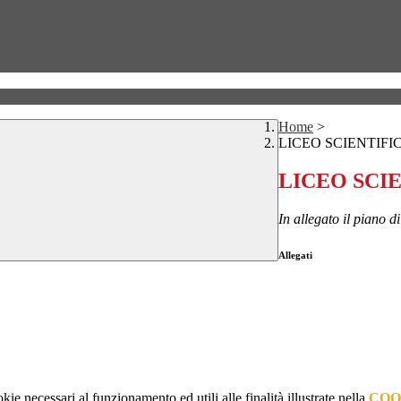
Home
>
LICEO SCIENTIFI
LICEO SCI
In allegato il piano di
Allegati
kie necessari al funzionamento ed utili alle finalità illustrate nella
COO