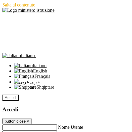
Salta al contenuto
Italiano
Italiano
English
Français
عربى
Shqiptare
Accedi
Accedi
button close
×
Nome Utente