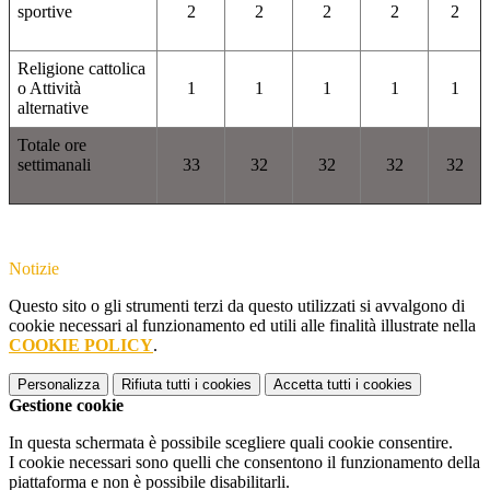
sportive
2
2
2
2
2
Religione cattolica
o Attività
1
1
1
1
1
alternative
Totale ore
settimanali
33
32
32
32
32
Notizie
Questo sito o gli strumenti terzi da questo utilizzati si avvalgono di
cookie necessari al funzionamento ed utili alle finalità illustrate nella
COOKIE POLICY
.
Personalizza
Rifiuta tutti
i cookies
Accetta tutti
i cookies
Gestione cookie
In questa schermata è possibile scegliere quali cookie consentire.
I cookie necessari sono quelli che consentono il funzionamento della
piattaforma e non è possibile disabilitarli.