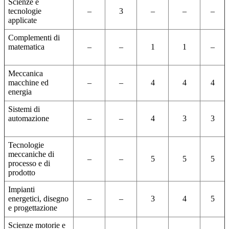
Scienze e
tecnologie
–
3
–
–
–
applicate
Complementi di
matematica
–
–
1
1
–
Meccanica
macchine ed
–
–
4
4
4
energia
Sistemi di
automazione
–
–
4
3
3
Tecnologie
meccaniche di
–
–
5
5
5
processo e di
prodotto
Impianti
energetici, disegno
–
–
3
4
5
e progettazione
Scienze motorie e