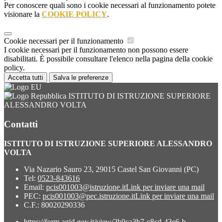
Per conoscere quali sono i cookie necessari al funzionamento potete
visionare la
COOKIE POLICY
.
Cookie necessari per il funzionamento
I cookie necessari per il funzionamento non possono essere
disabilitati. È possibile consultare l'elenco nella pagina della cookie
policy.
Accetta tutti
Salva le preferenze
ISTITUTO DI ISTRUZIONE SUPERIORE
ALESSANDRO VOLTA
Contatti
ISTITUTO DI ISTRUZIONE SUPERIORE ALESSANDRO
VOLTA
Via Nazario Sauro 23, 29015 Castel San Giovanni (PC)
Tel:
0523-843616
Email:
pcis001003@istruzione.it
Link per inviare una mail
PEC:
pcis001003@pec.istruzione.it
Link per inviare una mail
C.F.: 80020290336
https://form.agid.gov.it/view/2b0ca3b7-c8cd-43e6-b