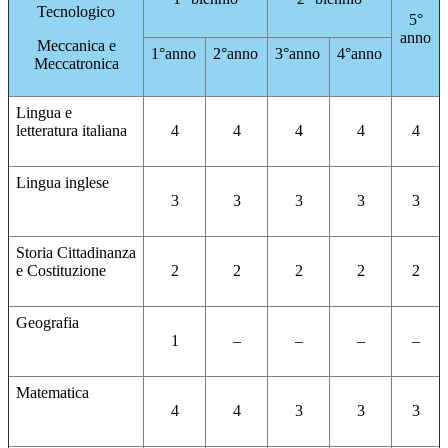
Tecnologico
5°
anno
Meccanica e
1°anno
2°anno
3°anno
4°anno
Meccatronica
Lingua e
letteratura italiana
4
4
4
4
4
Lingua inglese
3
3
3
3
3
Storia Cittadinanza
e Costituzione
2
2
2
2
2
Geografia
1
–
–
–
–
Matematica
4
4
3
3
3