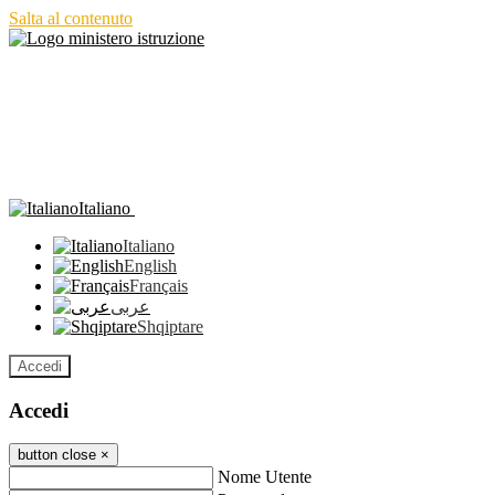
Salta al contenuto
Italiano
Italiano
English
Français
عربى
Shqiptare
Accedi
Accedi
button close
×
Nome Utente