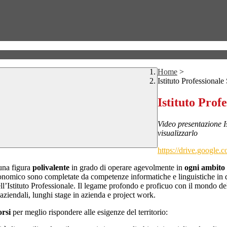
Home
>
Istituto Professional
Istituto Prof
Video presentazione Is
visualizzarlo
https://drive.goog
una figura
polivalente
in grado di operare agevolmente in
ogni ambito
omico sono completate da competenze informatiche e linguistiche in due l
dell’Istituto Professionale. Il legame profondo e proficuo con il mondo del
e aziendali, lunghi stage in azienda e project work.
orsi
per meglio rispondere alle esigenze del territorio: