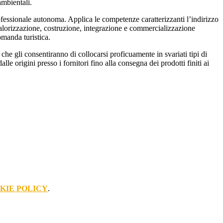
ambientali.
professionale autonoma. Applica le competenze caratterizzanti l’indirizzo
a valorizzazione, costruzione, integrazione e commercializzazione
omanda turistica.
che gli consentiranno di collocarsi proficuamente in svariati tipi di
lle origini presso i fornitori fino alla consegna dei prodotti finiti ai
KIE POLICY
.