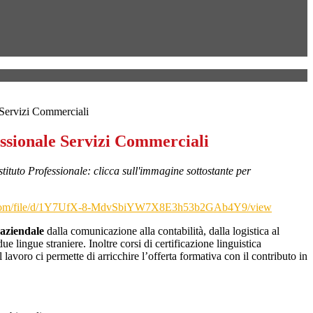
e Servizi Commerciali
essionale Servizi Commerciali
tituto Professionale: clicca sull'immagine sottostante per
le.com/file/d/1Y7UfX-8-MdvSbiYW7X8E3h53b2GAb4Y9/view
 aziendale
dalla comunicazione alla contabilità, dalla logistica al
ingue straniere. Inoltre corsi di certificazione linguistica
 lavoro ci permette di arricchire l’offerta formativa con il contributo in