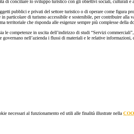
à di conciliare lo sviluppo turistico con gli obiettivi sociali, culturali e 
ggetti pubblici e privati del settore turistico o di operare come figura 
 in particolare di turismo accessibile e sostenibile, per contribuire all
stema territoriale che risponda alle esigenze sempre più complesse della d
a le competenze in uscita dell’indirizzo di studi “Servizi commerciali”, 
 governano nell’azienda i flussi di materiali e le relative informazioni, da
kie necessari al funzionamento ed utili alle finalità illustrate nella
COO