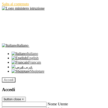
Salta al contenuto
Italiano
Italiano
English
Français
عربى
Shqiptare
Accedi
Accedi
button close
×
Nome Utente