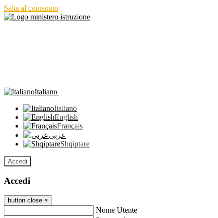
Salta al contenuto
Italiano
Italiano
English
Français
عربى
Shqiptare
Accedi
Accedi
button close
×
Nome Utente