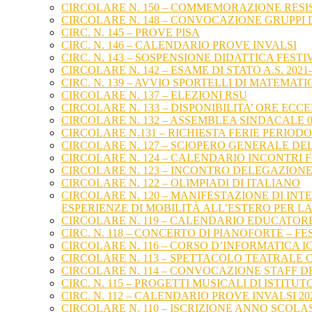
CIRCOLARE N. 150 – COMMEMORAZIONE RES
CIRCOLARE N. 148 – CONVOCAZIONE GRUPPI D
CIRC. N. 145 – PROVE PISA
CIRC. N. 146 – CALENDARIO PROVE INVALSI
CIRC. N. 143 – SOSPENSIONE DIDATTICA FESTI
CIRCOLARE N. 142 – ESAME DI STATO A.S. 20
CIRC. N. 139 – AVVIO SPORTELLI DI MATEMATI
CIRCOLARE N. 137 – ELEZIONI RSU
CIRCOLARE N. 133 – DISPONIBILITA’ ORE ECC
CIRCOLARE N. 132 – ASSEMBLEA SINDACALE 
CIRCOLARE N.131 – RICHIESTA FERIE PERIODO
CIRCOLARE N. 127 – SCIOPERO GENERALE DE
CIRCOLARE N. 124 – CALENDARIO INCONTRI 
CIRCOLARE N. 123 – INCONTRO DELEGAZIONE
CIRCOLARE N. 122 – OLIMPIADI DI ITALIANO
CIRCOLARE N. 120 – MANIFESTAZIONE DI I
ESPERIENZE DI MOBILITÀ ALL’ESTERO PER L
CIRCOLARE N. 119 – CALENDARIO EDUCATOR
CIRC. N. 118 – CONCERTO DI PIANOFORTE – F
CIRCOLARE N. 116 – CORSO D’INFORMATICA I
CIRCOLARE N. 113 – SPETTACOLO TEATRALE 
CIRCOLARE N. 114 – CONVOCAZIONE STAFF D
CIRC. N. 115 – PROGETTI MUSICALI DI ISTITUT
CIRC. N. 112 – CALENDARIO PROVE INVALSI 20
CIRCOLARE N. 110 – ISCRIZIONE ANNO SCOLAS