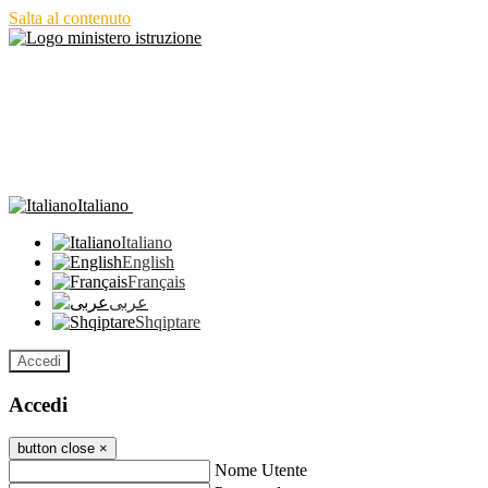
Salta al contenuto
Italiano
Italiano
English
Français
عربى
Shqiptare
Accedi
Accedi
button close
×
Nome Utente