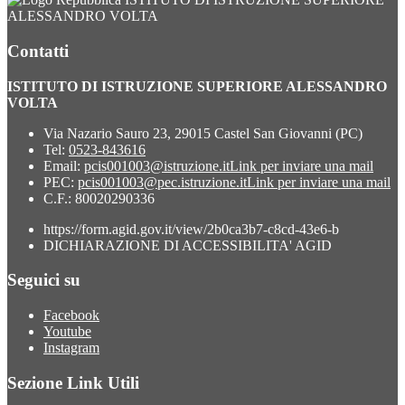
ALESSANDRO VOLTA
Contatti
ISTITUTO DI ISTRUZIONE SUPERIORE ALESSANDRO
VOLTA
Via Nazario Sauro 23, 29015 Castel San Giovanni (PC)
Tel:
0523-843616
Email:
pcis001003@istruzione.it
Link per inviare una mail
PEC:
pcis001003@pec.istruzione.it
Link per inviare una mail
C.F.: 80020290336
https://form.agid.gov.it/view/2b0ca3b7-c8cd-43e6-b
DICHIARAZIONE DI ACCESSIBILITA' AGID
Seguici su
Facebook
Youtube
Instagram
Sezione Link Utili