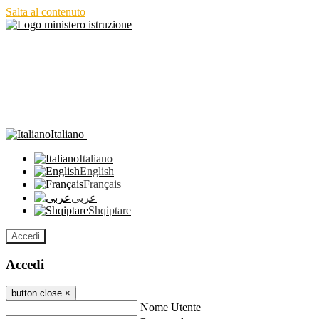
Salta al contenuto
Italiano
Italiano
English
Français
عربى
Shqiptare
Accedi
Accedi
button close
×
Nome Utente