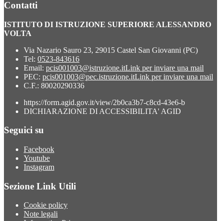
Contatti
ISTITUTO DI ISTRUZIONE SUPERIORE ALESSANDRO
VOLTA
Via Nazario Sauro 23, 29015 Castel San Giovanni (PC)
Tel:
0523-843616
Email:
pcis001003@istruzione.it
Link per inviare una mail
PEC:
pcis001003@pec.istruzione.it
Link per inviare una mail
C.F.: 80020290336
https://form.agid.gov.it/view/2b0ca3b7-c8cd-43e6-b
DICHIARAZIONE DI ACCESSIBILITA' AGID
Seguici su
Facebook
Youtube
Instagram
Sezione Link Utili
Cookie policy
Note legali