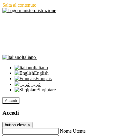
Salta al contenuto
Italiano
Italiano
English
Français
عربى
Shqiptare
Accedi
Accedi
button close
×
Nome Utente