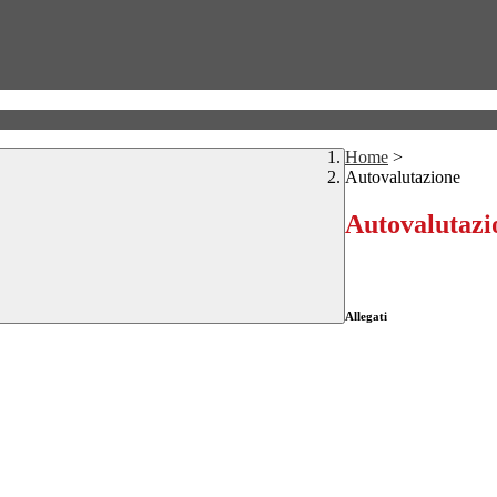
Home
>
Autovalutazione
Autovalutazi
Allegati